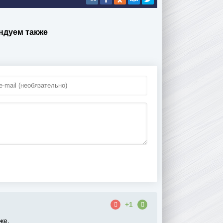
ндуем также
+1
же.