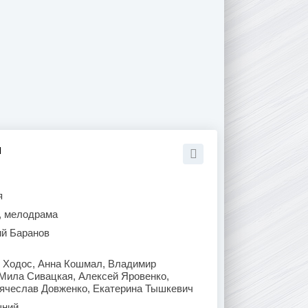
м
я
, мелодрама
ий Баранов
 Ходос, Анна Кошмал, Владимир
 Мила Сивацкая, Алексей Яровенко,
ячеслав Довженко, Екатерина Тышкевич
ний