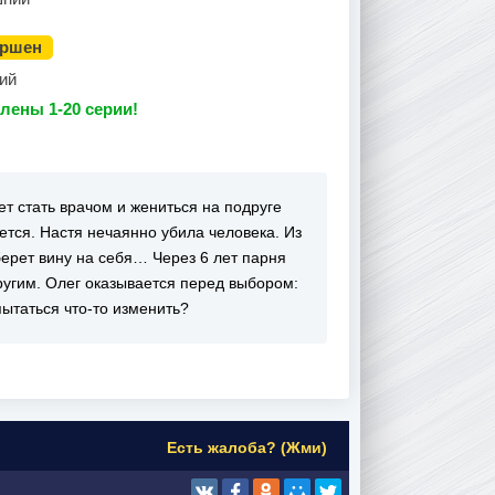
ершен
ий
лены 1-20 серии!
ет стать врачом и жениться на подруге
ается. Настя нечаянно убила человека. Из
ерет вину на себя… Через 6 лет парня
ругим. Олег оказывается перед выбором:
пытаться что-то изменить?
Есть жалоба? (Жми)