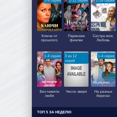
1-8 серия
1-12 серия
1-16 серия
Ключи от
Пармские
Сестра моя,
прошлого
фиалки
Любовь
1-4 серия
3 из 12
1-4 серия
серий
Без памяти
Число зверя
На разных
любя
берегах
ТОП 5 ЗА НЕДЕЛЮ