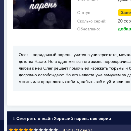
Зав
Статус:
20 сер
Сколько серий:
добав
Обновлено:
Олег – порядочный парень, учится в университете, мечта
детства Насте. Но в один миг вся его жизнь переворачив
любви к ней Олег решает помочь ей избежать тюрьмы и б
досрочно освобождают. Но его невеста уже замужем за д
мстить или продолжать любить, забыть всё и уйти или по
Смотреть онлайн Хороший парень все серии
4.9/10 (
12
чел.)