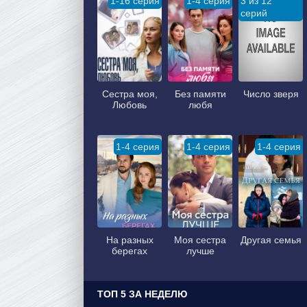
1-16 серия
1-4 серия
3 из 12
серий
Сестра моя,
Без памяти
Число зверя
Любовь
любя
1-4 серия
1-4 серия
1-4 серия
На разных
Моя сестра
Другая семья
берегах
лучше
ТОП 5 ЗА НЕДЕЛЮ