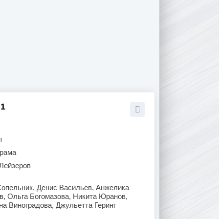
 1
я
рама
Лейзеров
Сопельник, Денис Васильев, Анжелика
в, Ольга Богомазова, Никита Юранов,
а Виноградова, Джульетта Геринг