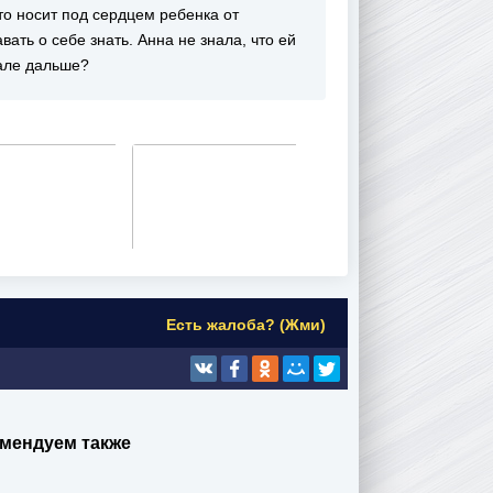
то носит под сердцем ребенка от
ать о себе знать. Анна не знала, что ей
иале дальше?
Есть жалоба? (Жми)
мендуем также