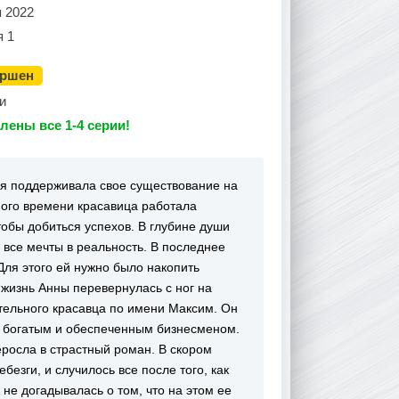
я 2022
я 1
ершен
и
лены все 1-4 серии!
ая поддерживала свое существование на
ного времени красавица работала
тобы добиться успехов. В глубине души
ь все мечты в реальность. В последнее
Для этого ей нужно было накопить
жизнь Анны перевернулась с ног на
ательного красавца по имени Максим. Он
ся богатым и обеспеченным бизнесменом.
росла в страстный роман. В скором
езги, и случилось все после того, как
не догадывалась о том, что на этом ее