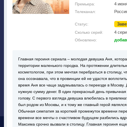
4 июн
Премьера:
Росси
Телеканал:
Зав
Статус:
4 сери
Сколько серий:
добав
Обновлено:
Главная героиня сериала – молодая девушка Аня, котор
территории маленького городка. На протяжении длитель
косметологом, при этом мечтая перебраться в столицу, ч
она осознавала, что в провинции ей не удастся воплотит
время Аня все чаще задумывалась о переезде в Москву. 
нужную сумму денег. В один прекрасный день привычная 
голову. С первого взгляда девушка влюбилась в привлек
был родом из Москвы, и к тому же главный герой являл
Обычная симпатия за короткий промежуток времени пере
времени все мечты о счастливом будущем разбились вдреб
Максима срочно вызвали в столицу. Главная героиня еще 