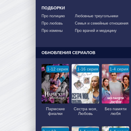
ПОДБОРКИ
Про полицию
Любовные треугольники
Про любовь
Семья и семейные отношения
Про измены
Про врачей и медицину
ОБНОВЛЕНИЯ СЕРИАЛОВ
1-12 серия
1-16 серия
1-4 серия
Пармские
Сестра моя,
Без памяти
фиалки
Любовь
любя