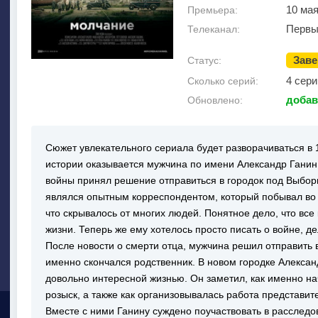
10 мая
Премьера:
Первы
Телеканал:
Зав
Статус:
4 сери
Сколько серий:
добав
Обновлено:
Сюжет увлекательного сериала будет разворачиваться в 
истории оказывается мужчина по имени Александр Ганин,
войны принял решение отправиться в городок под Выбор
являлся опытным корреспондентом, который побывал во 
что скрывалось от многих людей. Понятное дело, что все
жизни. Теперь же ему хотелось просто писать о войне, де
После новости о смерти отца, мужчина решил отправить в 
именно скончался родственник. В новом городке Алексан
довольно интересной жизнью. Он заметил, как именно н
розыск, а также как организовывалась работа представи
Вместе с ними Ганину суждено поучаствовать в расслед