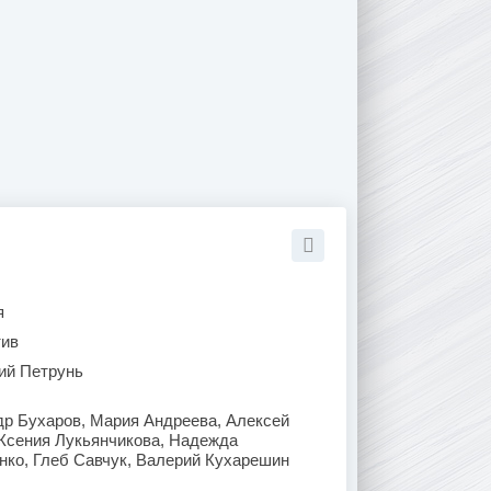
я
тив
ий Петрунь
др Бухаров, Мария Андреева, Алексей
 Ксения Лукьянчикова, Надежда
нко, Глеб Савчук, Валерий Кухарешин