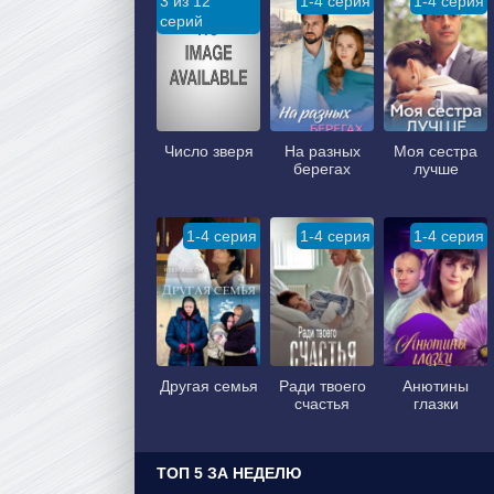
3 из 12
1-4 серия
1-4 серия
серий
Число зверя
На разных
Моя сестра
берегах
лучше
1-4 серия
1-4 серия
1-4 серия
Другая семья
Ради твоего
Анютины
счастья
глазки
ТОП 5 ЗА НЕДЕЛЮ