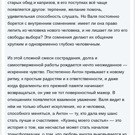
старых обид и капризов, в его поступках всё чаще
появляется другое: терпение, желание помочь,
удивительная способность слушать. Но Валя постоянно
борется с внутренним сомнением: имеет ли она право
лепить из человека нового человека, и не лишает ли это его
свободы выбора? Эти сомнения делают их общение
хрупким и одновременно глубоко человечным.
Из этой сложной смеси сострадания, долга и
самоотверженной работы рождается нечто неожиданное —
искреннее чувство. Постепенно Антон привыкает к новому
ритму, к простым радостям и к ответственности, и даже
когда фрагменты его прежней памяти начинают
возвращаться, он уже не тот поверхностный мажор. В
отношениях появляется взаимное уважение: Валя видит в
нём не только объект искупления, но и человека,
способного меняться, а Антон — ту, кто дала ему шанс
стать лучше и счастливее. «Кузнец моего счастья» — это
история о том, как несчастье может стать началом
трансформации, о том, что любовь иногда выковывается из