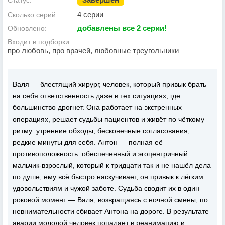
Статус:
4 серии
Сколько серий:
добавлены все 2 серии!
Обновлено:
Входит в подборки:
про любовь, про врачей, любовные треугольники
Валя — блестящий хирург, человек, который привык брать
на себя ответственность даже в тех ситуациях, где
большинство дрогнет. Она работает на экстренных
операциях, решает судьбы пациентов и живёт по чёткому
ритму: утренние обходы, бесконечные согласования,
редкие минуты для себя. Антон — полная её
противоположность: обеспеченный и эгоцентричный
мальчик‑взрослый, который к тридцати так и не нашёл дела
по душе; ему всё быстро наскучивает, он привык к лёгким
удовольствиям и чужой заботе. Судьба сводит их в один
роковой момент — Валя, возвращаясь с ночной смены, по
невнимательности сбивает Антона на дороге. В результате
аварии молодой человек попадает в реанимацию и