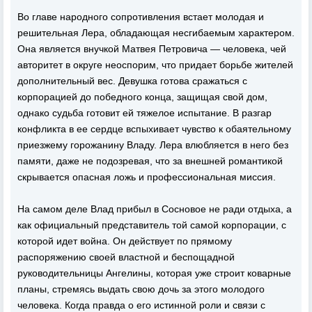
Во главе народного сопротивления встает молодая и
решительная Лера, обладающая несгибаемым характером.
Она является внучкой Матвея Петровича — человека, чей
авторитет в округе неоспорим, что придает борьбе жителей
дополнительный вес. Девушка готова сражаться с
корпорацией до победного конца, защищая свой дом,
однако судьба готовит ей тяжелое испытание. В разгар
конфликта в ее сердце вспыхивает чувство к обаятельному
приезжему горожанину Владу. Лера влюбляется в него без
памяти, даже не подозревая, что за внешней романтикой
скрывается опасная ложь и профессиональная миссия.
На самом деле Влад прибыл в Сосновое не ради отдыха, а
как официальный представитель той самой корпорации, с
которой идет война. Он действует по прямому
распоряжению своей властной и беспощадной
руководительницы Ангелины, которая уже строит коварные
планы, стремясь выдать свою дочь за этого молодого
человека. Когда правда о его истинной роли и связи с