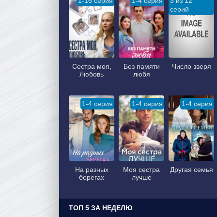
1-16 серия
1-4 серия
3 из 12
серий
Сестра моя,
Без памяти
Число зверя
Любовь
любя
1-4 серия
1-4 серия
1-4 серия
На разных
Моя сестра
Другая семья
берегах
лучше
ТОП 5 ЗА НЕДЕЛЮ