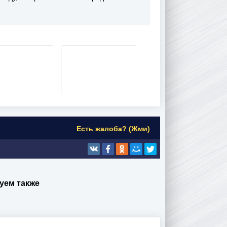
Есть жалоба? (Жми)
уем также