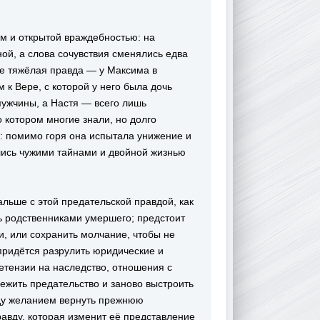
м и открытой враждебностью: на
ой, а слова сочувствия сменялись едва
ее тяжёлая правда — у Максима в
 к Вере, с которой у него была дочь
ужчины, а Настя — всего лишь
 котором многие знали, но долго
: помимо горя она испытала унижение и
лись чужими тайнами и двойной жизнью
альше с этой предательской правдой, как
ь родственниками умершего; предстоит
и, или сохранить молчание, чтобы не
придётся разрулить юридические и
тензии на наследство, отношения с
ежить предательство и заново выстроить
жду желанием вернуть прежнюю
авду, которая изменит её представление