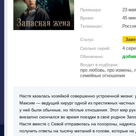
23 мая
Премьера:
45 ми
Время:
Росси
Телеканал:
Зав
Статус:
4 сери
Сколько серий:
добав
Обновлено:
Входит в подборки:
про любовь, про измены, 
семейные отношения
Настя казалась хозяйкой совершенно устроенной жизни: 
Максим — ведущий хирург одной из престижных частных к
у неё были обычные, но тёплые отношения. Этот мир ру
внезапно скончался во время поездки в своё родное За
Настя вместе с Севой отправилась на похороны, надеяс
получить ответы на тысячу метаний в голове, которые не