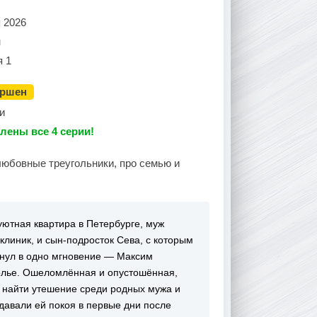
 2026
н
я 1
ершен
и
лены все 4 серии!
любовные треугольники, про семью и
уютная квартира в Петербурге, муж
линик, и сын‑подросток Сева, с которым
хнул в одно мгновение — Максим
полье. Ошеломлённая и опустошённая,
ь найти утешение среди родных мужа и
 давали ей покоя в первые дни после