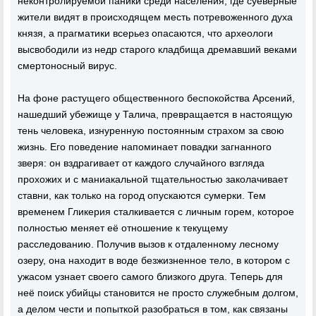
неконтролируемой паники среди населения, где суеверные
жители видят в происходящем месть потревоженного духа
князя, а прагматики всерьез опасаются, что археологи
высвободили из недр старого кладбища дремавший веками
смертоносный вирус.
На фоне растущего общественного беспокойства Арсений,
нашедший убежище у Талича, превращается в настоящую
тень человека, изнуренную постоянным страхом за свою
жизнь. Его поведение напоминает повадки загнанного
зверя: он вздрагивает от каждого случайного взгляда
прохожих и с маниакальной тщательностью заколачивает
ставни, как только на город опускаются сумерки. Тем
временем Гликерия сталкивается с личным горем, которое
полностью меняет её отношение к текущему
расследованию. Получив вызов к отдаленному лесному
озеру, она находит в воде безжизненное тело, в котором с
ужасом узнает своего самого близкого друга. Теперь для
неё поиск убийцы становится не просто служебным долгом,
а делом чести и попыткой разобраться в том, как связаны