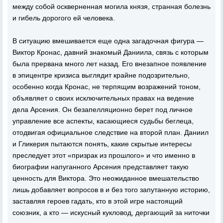
между собой оскверненная могила князя, странная болезнь
и гибель дорогого ей человека.
В ситуацию вмешивается еще одна загадочная фигура —
Виктор Кронас, давний знакомый Даниила, связь с которым
была прервана много лет назад. Его внезапное появление
в эпицентре кризиса выглядит крайне подозрительно,
особенно когда Кронас, не терпящим возражений тоном,
объявляет о своих исключительных правах на ведение
дела Арсения. Он безапелляционно берет под личное
управление все аспекты, касающиеся судьбы беглеца,
отодвигая официальное следствие на второй план. Даниил
и Гликерия пытаются понять, какие скрытые интересы
преследует этот «призрак из прошлого» и что именно в
биографии напуганного Арсения представляет такую
ценность для Виктора. Это неожиданное вмешательство
лишь добавляет вопросов в и без того запутанную историю,
заставляя героев гадать, кто в этой игре настоящий
союзник, а кто — искусный кукловод, дергающий за ниточки