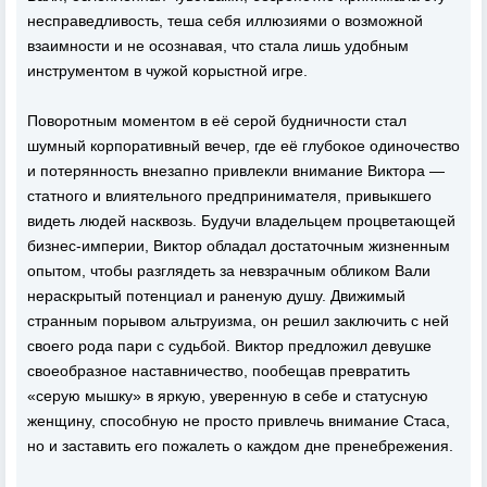
несправедливость, теша себя иллюзиями о возможной
взаимности и не осознавая, что стала лишь удобным
инструментом в чужой корыстной игре.
Поворотным моментом в её серой будничности стал
шумный корпоративный вечер, где её глубокое одиночество
и потерянность внезапно привлекли внимание Виктора —
статного и влиятельного предпринимателя, привыкшего
видеть людей насквозь. Будучи владельцем процветающей
бизнес-империи, Виктор обладал достаточным жизненным
опытом, чтобы разглядеть за невзрачным обликом Вали
нераскрытый потенциал и раненую душу. Движимый
странным порывом альтруизма, он решил заключить с ней
своего рода пари с судьбой. Виктор предложил девушке
своеобразное наставничество, пообещав превратить
«серую мышку» в яркую, уверенную в себе и статусную
женщину, способную не просто привлечь внимание Стаса,
но и заставить его пожалеть о каждом дне пренебрежения.