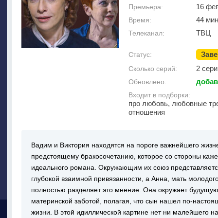
16 фе
Премьера:
44 ми
Время:
ТВЦ
Телеканал:
Зав
Статус:
2 сери
Сколько серий:
добав
Обновлено:
Входит в подборки:
про любовь, любовные тр
отношения
Вадим и Виктория находятся на пороге важнейшего жизнен
предстоящему бракосочетанию, которое со стороны каж
идеального романа. Окружающим их союз представляет
глубокой взаимной привязанности, а Анна, мать молодог
полностью разделяет это мнение. Она окружает будущую
материнской заботой, полагая, что сын нашел по-насто
жизни. В этой идиллической картине нет ни малейшего на