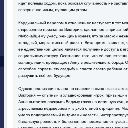
идет полным ходом, пока роковая случайность не заставл
совершенно иным, пугающим углом.
Кардинальный перелом в отношениях наступает в тот мо
откровенное признание Виктории, сделанное в приватной
глубочайшему ужасу, женщина узнает, что за маской неж
холодный, меркантильный расчет: Вика прямо заявляет, чт
её единственной целью является получение доступа к е
социальному статусу. Осознание того, что её единствен
манипуляции, превращает Анну в решительного борца. О
способом сорвать эту свадьбу и спасти своего ребенка о
разрушить всё его будущее.
Однако реализация плана по спасению сына оказывается
Виктория — опытный и хладнокровный игрок, привыкший 
Анна пытается раскрыть Вадиму глаза на истинную сущно
агрессивным недоверием и глухой стеной отрицания. М
умело подогреваемый интригами невесты, интерпретиру
банальную ревность и болезненное нежелание отпускать 