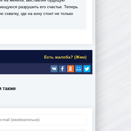
ние на жениха, выставляя будущую
ающуюся разрушить его счастье. Теперь
 схватку, где на кону стоит не только
Есть жалоба? (Жми)
 также