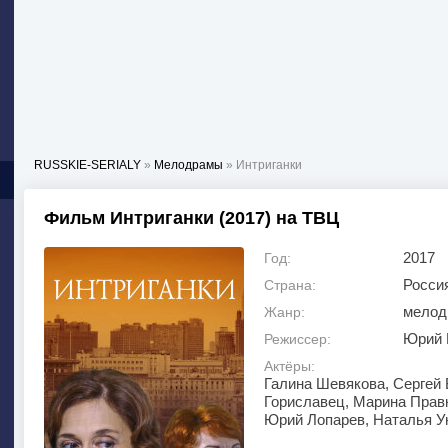
RUSSKIE-SERIALY
»
Мелодрамы
» Интриганки
Фильм Интриганки (2017) на ТВЦ
2017
Год:
Росси
Страна:
мелод
Жанр:
Юрий 
Режиссер:
Актёры:
Галина Шевякова, Сергей
Гориславец, Марина Правк
Юрий Лопарев, Наталья У