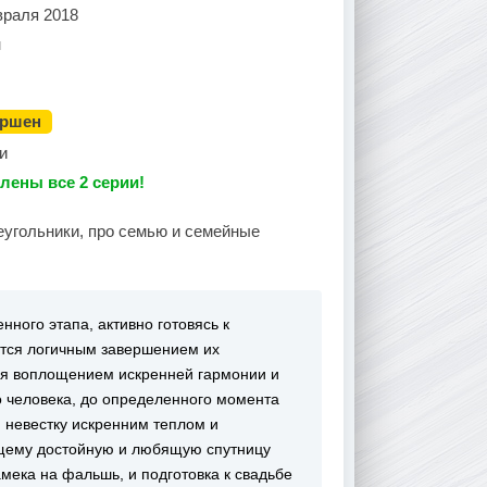
враля 2018
н
ершен
и
лены все 2 серии!
еугольники, про семью и семейные
ного этапа, активно готовясь к
ется логичным завершением их
ся воплощением искренней гармонии и
о человека, до определенного момента
 невестку искренним теплом и
ящему достойную и любящую спутницу
мека на фальшь, и подготовка к свадьбе