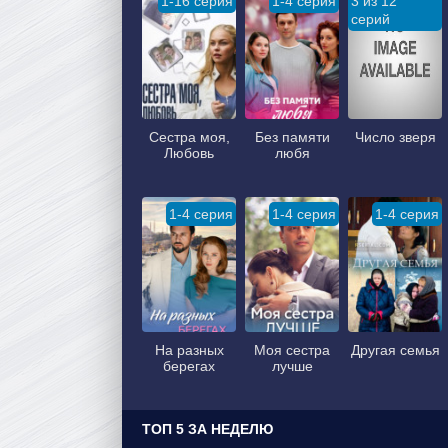
1-16 серия
1-4 серия
3 из 12
серий
Сестра моя,
Без памяти
Число зверя
Любовь
любя
1-4 серия
1-4 серия
1-4 серия
На разных
Моя сестра
Другая семья
берегах
лучше
ТОП 5 ЗА НЕДЕЛЮ