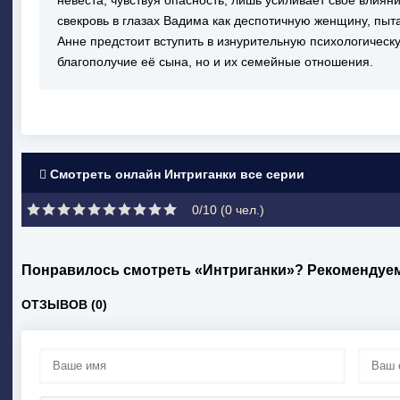
невеста, чувствуя опасность, лишь усиливает свое влия
свекровь в глазах Вадима как деспотичную женщину, пыт
Анне предстоит вступить в изнурительную психологическую
благополучие её сына, но и их семейные отношения.
Смотреть онлайн Интриганки все серии
0/10 (
0
чел.)
Понравилось смотреть «Интриганки»? Рекомендуем
ОТЗЫВОВ (0)