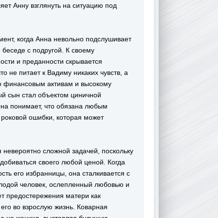
яет Анну взглянуть на ситуацию под
мент, когда Анна невольно подслушивает
 беседе с подругой. К своему
ности и преданности скрывается
о не питает к Вадиму никаких чувств, а
го финансовым активам и высокому
ный сын стал объектом циничной
на понимает, что обязана любым
т роковой ошибки, которая может
 невероятно сложной задачей, поскольку
добиваться своего любой ценой. Когда
сть его избранницы, она сталкивается с
олодой человек, ослепленный любовью и
ет предостережения матери как
его во взрослую жизнь. Коварная