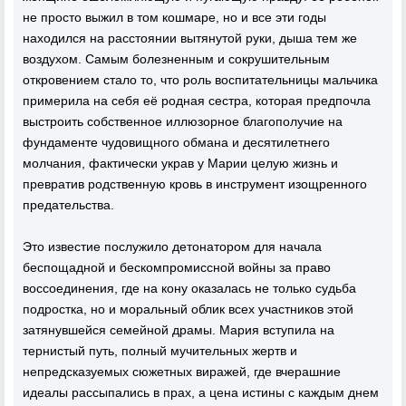
не просто выжил в том кошмаре, но и все эти годы
находился на расстоянии вытянутой руки, дыша тем же
воздухом. Самым болезненным и сокрушительным
откровением стало то, что роль воспитательницы мальчика
примерила на себя её родная сестра, которая предпочла
выстроить собственное иллюзорное благополучие на
фундаменте чудовищного обмана и десятилетнего
молчания, фактически украв у Марии целую жизнь и
превратив родственную кровь в инструмент изощренного
предательства.
Это известие послужило детонатором для начала
беспощадной и бескомпромиссной войны за право
воссоединения, где на кону оказалась не только судьба
подростка, но и моральный облик всех участников этой
затянувшейся семейной драмы. Мария вступила на
тернистый путь, полный мучительных жертв и
непредсказуемых сюжетных виражей, где вчерашние
идеалы рассыпались в прах, а цена истины с каждым днем