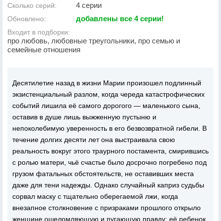
4 серии
Сколько серий:
добавлены все 4 серии!
Обновлено:
Входит в подборки:
про любовь, любовные треугольники, про семью и
семейные отношения
Десятилетие назад в жизни Марии произошел подлинный
экзистенциальный разлом, когда череда катастрофических
событий лишила её самого дорогого — маленького сына,
оставив в душе лишь выжженную пустыню и
непоколебимую уверенность в его безвозвратной гибели. В
течение долгих десяти лет она выстраивала свою
реальность вокруг этого траурного постамента, смирившись
с ролью матери, чьё счастье было досрочно погребено под
грузом фатальных обстоятельств, не оставивших места
даже для тени надежды. Однако случайный каприз судьбы
сорвал маску с тщательно оберегаемой лжи, когда
внезапное столкновение с призраками прошлого открыло
женщине ошеломляющую и пугающую правду: её ребенок