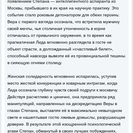
появлением Степана — интеллигентного аспиранта из
Москвы, прибывшего в их края на научную практику. Это
событие стало роковым детонатором для обеих героинь:
Вера с первого взгляда осознала, что встретила мужчину
своей мечты, чья столичная утонченность в корне
отличалась от привычного окружения, в то время как
прагматичная Лида мгновенно разглядела в госте не
объект страсти, а долгожданный «счастливый билет»,
способный навсегда вывезти её из провинциальной тишины
в сияющую огнями столицу.
Женская солидарность мгновенно испарилась, уступив
место жесткой конкуренции и коварным интригам, когда
Лида осознала глубину чувств своей подруги к москвичу.
Действуя расчетливо и цинично, она предприняла ряд
манипуляций, направленных на дискредитацию Веры в
глазах Степана, выставляя её в максимально невыгодном
свете и нашептывая гостю лживые домыслы, разрушающие
доверие. В результате этой изощренной психологической
атаки Степан, обманутый в своих лучших побуждениях,