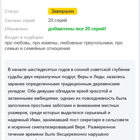
Завершен
Статус:
20 серий
Сколько серий:
добавлены все 20 серий!
Обновлено:
Входит в подборки:
про любовь, про измены, любовные треугольники, про
семью и семейные отношения
В начале шестидесятых годов в сонной советской глубинке
судьбы двух неразлучных подруг, Веры и Лиды, казались
заранее определенными традиционным деревенским
укладом. Обе девушки обладали яркой красотой и
затаенными амбициями, однако их повседневность была
заполнена простыми заботами и вниманием местных
ухажеров, среди которых выделялся серьезный и
надежный Иван, занимавший пост секретаря в сельсовете
и искренне симпатизировавший Вере. Размеренное
течение времени было бесцеремонно нарушено