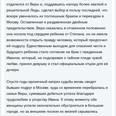
отдалился от Веры и, поддавшись напору более хваткой и
решительной Лиды, сделал выбор в пользу последней, что
вскоре увенчалось их поспешным браком и переездом в
Москву. Оставленная и раздавленная двойным
предательством, Вера оказалась в отчаянном положении:
она носила под сердцем ребенка от Степана, но не имела
возможности открыть правду человеку, который предпочел
ей подругу. Единственным выходом для спасения чести и
будущего ребенка стало согласие на брак с преданным
Иваном, который, не подозревая о тайном плоде чужой
любви, принял девушку и стал официальным отцом для её
дочери.
Спустя годы ироничный каприз судьбы вновь сводит
бывших подруг в Москве, куда со временем перебралась и
семья Веры, сумевшая добиться успеха благодаря
трудолюбию и упорству Ивана. К этому моменту обе
женщины успели окончательно обустроиться в большом
городе, но за внешним лоском их жизней скрывались