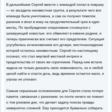
В дальнейшем Сергей вместе с командой попал в ловушку
— их засадила неизвестная группа, в результате чего вся
команда была уничтожена, а сам он получил тяжелое
ранение и впал в кому на продолжительный срок в один
месяц. По пробуждению оперативник столкнулся с
шокирующей новостью: его обвиняют в измене родине, и
теперь практически все считают его предателем. Ситуация
усугубилась исчезновением его дочери, местонахождение
которой осталось неизвестным. Сергей по-настоящему
осознал, что стал жертвой жестокой интриги и
предательства от своих же соратников. Перед ним встала
задача не только доказать свою невиновность, но и любой
ценой найти и спасти дочь, ведь времени остается мало, и
угрозы не утихают.
Самым серьезным осложнением для Сергея стала потеря
памяти, связанная с ранением: он почти ничего не помнит
о том роковом дне, что делает задачу поиска правды
невероятно сложной. Ему приходится буквально собирать