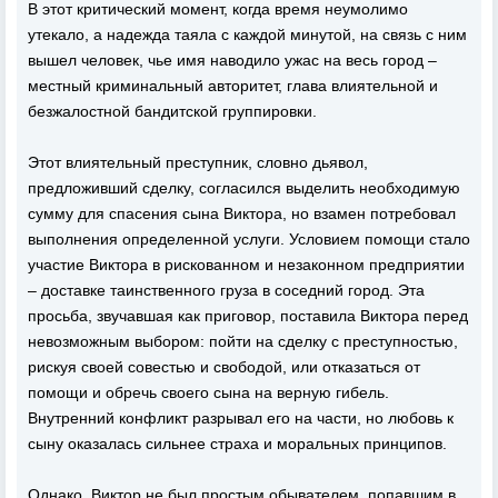
В этот критический момент, когда время неумолимо
утекало, а надежда таяла с каждой минутой, на связь с ним
вышел человек, чье имя наводило ужас на весь город –
местный криминальный авторитет, глава влиятельной и
безжалостной бандитской группировки.
Этот влиятельный преступник, словно дьявол,
предложивший сделку, согласился выделить необходимую
сумму для спасения сына Виктора, но взамен потребовал
выполнения определенной услуги. Условием помощи стало
участие Виктора в рискованном и незаконном предприятии
– доставке таинственного груза в соседний город. Эта
просьба, звучавшая как приговор, поставила Виктора перед
невозможным выбором: пойти на сделку с преступностью,
рискуя своей совестью и свободой, или отказаться от
помощи и обречь своего сына на верную гибель.
Внутренний конфликт разрывал его на части, но любовь к
сыну оказалась сильнее страха и моральных принципов.
Однако, Виктор не был простым обывателем, попавшим в