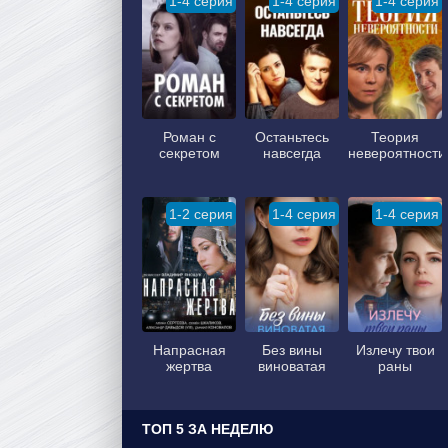
1-4 серия
1-4 серия
1-4 серия
Роман с
Останьтесь
Теория
секретом
навсегда
невероятности
1-2 серия
1-4 серия
1-4 серия
Напрасная
Без вины
Излечу твои
жертва
виноватая
раны
ТОП 5 ЗА НЕДЕЛЮ