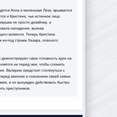
одятся Алла и маленькая Лиза, врываются
тся и Кристина, чье истинное лицо
евушка не просто дизайнер, а
овала нападение, вызнав
щего момента. Теперь Кристина
 из-под стражи Хазара, опасного
 демонстрируют свою готовность идти на
новятся ни перед чем, чтобы сломить
ия. Валерию предстоит столкнуться с
еред законом и спасением своей семьи.
ким, и он вынужден действовать быстро
ить преступников.