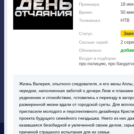
18 ию
Премьера:
50 мин
Время:
НТВ
Телеканал:
Зав
Статус:
2 сери
Сколько серий:
добав
Обновлено:
Входит в подборки:
про полицию, про бандито
Жизнь Валерия, опытного следователя, и его жены Аллы,
чередом, наполненная заботой о дочери Лизе и планами 
уединению и спокойствию, готовились к переезду в загор
размеренной жизни вдали от городской суеты. Для вопло
пригласили молодого и перспективного дизайнера Кристи
проекта будущего семейного гнездышка. Никто из них даж
казавшаяся безобидной и увлеченной своим делом, скрыв
причиной страшного испытания для их семьи.