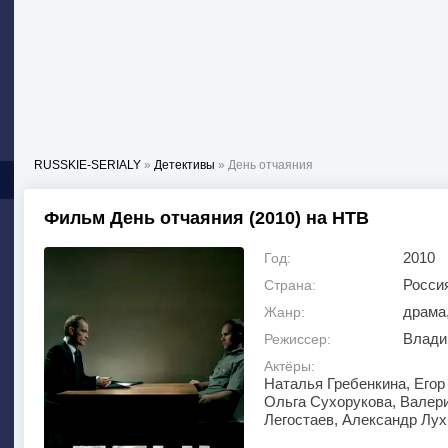
RUSSKIE-SERIALY
»
Детективы
» День отчаяния
Фильм День отчаяния (2010) на НТВ
2010
Год:
Росси
Страна:
драма,
Жанр:
Влади
Режиссер:
Актёры:
Наталья Гребенкина, Егор
Ольга Сухорукова, Валер
Легостаев, Александр Лух