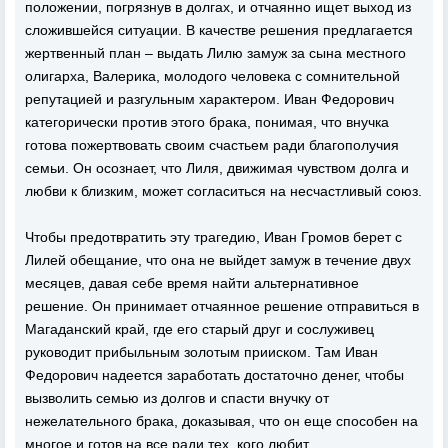
положении, погрязнув в долгах, и отчаянно ищет выход из
сложившейся ситуации. В качестве решения предлагается
жертвенный план – выдать Лилю замуж за сына местного
олигарха, Валерика, молодого человека с сомнительной
репутацией и разгульным характером. Иван Федорович
категорически против этого брака, понимая, что внучка
готова пожертвовать своим счастьем ради благополучия
семьи. Он осознает, что Лиля, движимая чувством долга и
любви к близким, может согласиться на несчастливый союз.
Чтобы предотвратить эту трагедию, Иван Громов берет с
Лилей обещание, что она не выйдет замуж в течение двух
месяцев, давая себе время найти альтернативное
решение. Он принимает отчаянное решение отправиться в
Магаданский край, где его старый друг и сослуживец
руководит прибыльным золотым прииском. Там Иван
Федорович надеется заработать достаточно денег, чтобы
вызволить семью из долгов и спасти внучку от
нежелательного брака, доказывая, что он еще способен на
многое и готов на все ради тех, кого любит.