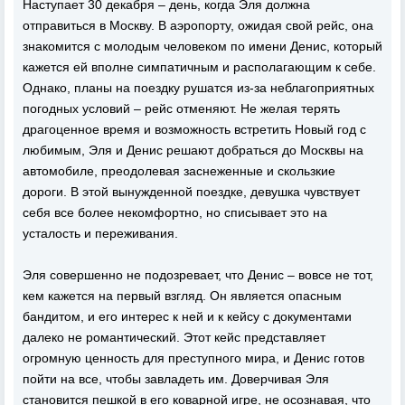
Наступает 30 декабря – день, когда Эля должна
отправиться в Москву. В аэропорту, ожидая свой рейс, она
знакомится с молодым человеком по имени Денис, который
кажется ей вполне симпатичным и располагающим к себе.
Однако, планы на поездку рушатся из-за неблагоприятных
погодных условий – рейс отменяют. Не желая терять
драгоценное время и возможность встретить Новый год с
любимым, Эля и Денис решают добраться до Москвы на
автомобиле, преодолевая заснеженные и скользкие
дороги. В этой вынужденной поездке, девушка чувствует
себя все более некомфортно, но списывает это на
усталость и переживания.
Эля совершенно не подозревает, что Денис – вовсе не тот,
кем кажется на первый взгляд. Он является опасным
бандитом, и его интерес к ней и к кейсу с документами
далеко не романтический. Этот кейс представляет
огромную ценность для преступного мира, и Денис готов
пойти на все, чтобы завладеть им. Доверчивая Эля
становится пешкой в его коварной игре, не осознавая, что