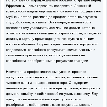
Потеря зрения, парадоксальным образом, открывает перед
Ефремовым новые горизонты восприятия. Лишенный
возможности видеть мир глазами, он начинает ощущать его
глубже и острее, развивая до предела остальные чувства –
слух, обоняние, осязание. Эта гиперчувствительность
позволяет ему улавливать мельчайшие детали, которые
остаются незамеченными для его зрячих коллег, и «видеть»
истинную картину происходящего, скрытую за внешним
лоском и обманом. Ефремов превращается в виртуозного
следователя, способного распутывать самые сложные и
запутанные преступления, используя уникальные
способности, приобретенные в результате трагедии.
Несмотря на профессиональные успехи, прошлое
продолжает преследовать Ефремова, отравляя его жизнь
чувством вины и неразрешенного горя. Он одержим
желанием раскрыть то роковое преступление, в котором он
допустил ошибку, и найти способ искупить свою вину. Ему
предстоит не только поймать преступника, но и
разобраться в себе, принять свою новую реальность и