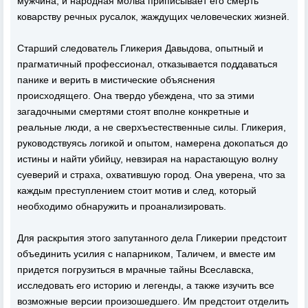
мужчина, и народная молва приписывает его смерть
коварству речных русалок, жаждущих человеческих жизней.
Старший следователь Гликерия Давыдова, опытный и
прагматичный профессионал, отказывается поддаваться
панике и верить в мистические объяснения
происходящего. Она твердо убеждена, что за этими
загадочными смертями стоят вполне конкретные и
реальные люди, а не сверхъестественные силы. Гликерия,
руководствуясь логикой и опытом, намерена докопаться до
истины и найти убийцу, невзирая на нарастающую волну
суеверий и страха, охватившую город. Она уверена, что за
каждым преступлением стоит мотив и след, который
необходимо обнаружить и проанализировать.
Для раскрытия этого запутанного дела Гликерии предстоит
объединить усилия с напарником, Таличем, и вместе им
придется погрузиться в мрачные тайны Всеславска,
исследовать его историю и легенды, а также изучить все
возможные версии произошедшего. Им предстоит отделить