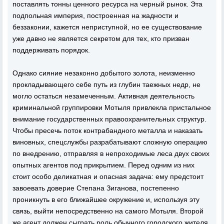
поставлять тонны ценного ресурса на черный рынок. Эта
подпольная империя, построенная на жадности и
беззаконии, кажется неприступной, но ее существование
уже давно не является секретом для тех, кто призван
поддерживать порядок.
Однако сияние незаконно добытого золота, неизменно
прокладывающего себе путь из глубин таежных недр, не
могло остаться незамеченным. Активная деятельность
криминальной группировки Мотыля привлекла пристальное
внимание государственных правоохранительных структур.
Чтобы пресечь поток контрабандного металла и наказать
виновных, спецслужбы разрабатывают сложную операцию
по внедрению, отправляя в непроходимые леса двух своих
опытных агентов под прикрытием. Перед одним из них
стоит особо деликатная и опасная задача: ему предстоит
завоевать доверие Степана Зиганова, постепенно
проникнуть в его ближайшее окружение и, используя эту
связь, выйти непосредственно на самого Мотыля. Второй
же агент должен сыграть роль обычного городского жителя,