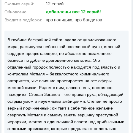
12 серий
Сколько серий:
добавлены все 12 серий!
Обновлено:
про полицию, про бандитов
Входит в подборки:
В глубине бескрайней тайги, вдали от цивилизованного
мира, раскинулся небольшой населенный пункт, ставший
сердцем процветающего, но абсолютно незаконного
бизнеса по добыче драгоценного металла. Этот
отдаленный городок полностью находится под властью и
контролем Мотыля – безжалостного криминального
авторитета, чье влияние простирается на все сферы
местной жизни. Рядом с ним, словно тень, постоянно
находится Степан Зиганов – его правая рука, обладающий
острым умом и неуемными амбициями. Степан не просто
верный подчиненный; он таит в себе тайное желание
свергнуть Мотыля и самому занять вершину преступной
иерархии, мечтая о единоличной власти над прибыльными
золотыми приисками, которые продолжают нелегально