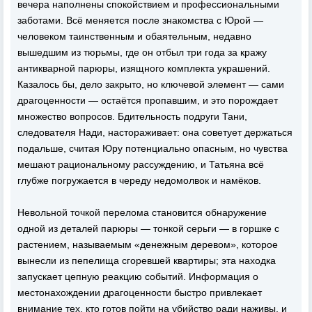
вечера наполнены спокойствием и профессиональными
заботами. Всё меняется после знакомства с Юрой —
человеком таинственным и обаятельным, недавно
вышедшим из тюрьмы, где он отбыл три года за кражу
антикварной парюры, изящного комплекта украшений.
Казалось бы, дело закрыто, но ключевой элемент — сами
драгоценности — остаётся пропавшим, и это порождает
множество вопросов. Бдительность подруги Тани,
следователя Нади, настораживает: она советует держаться
подальше, считая Юру потенциально опасным, но чувства
мешают рациональному рассуждению, и Татьяна всё
глубже погружается в череду недомолвок и намёков.
Невольной точкой перелома становится обнаружение
одной из деталей парюры — тонкой серьги — в горшке с
растением, называемым «денежным деревом», которое
вынесли из пепелища сгоревшей квартиры; эта находка
запускает цепную реакцию событий. Информация о
местонахождении драгоценности быстро привлекает
внимание тех, кто готов пойти на убийство ради наживы, и