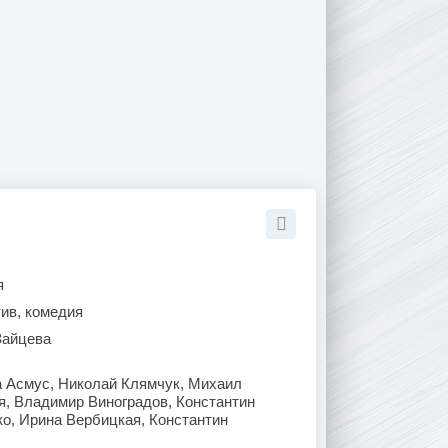
я
тив, комедия
Зайцева
а Асмус, Николай Клямчук, Михаил
я, Владимир Виноградов, Константин
о, Ирина Вербицкая, Константин