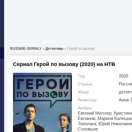
RUSSKIE-SERIALY
»
Детективы
» Герой по вызову
Сериал Герой по вызову (2020) на НТВ
2020
Год:
Росси
Страна:
детек
Жанр:
Анна 
Режиссер:
Актёры:
Евгений Миллер, Кристин
Евланов, Марина Калецка
Тополага, Юрий Николаенк
Соловьев