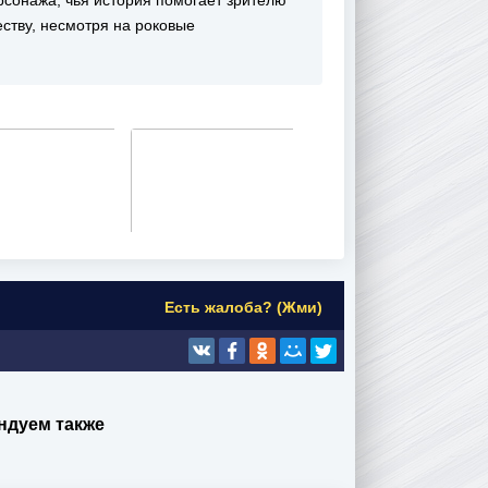
сонажа, чья история помогает зрителю
ству, несмотря на роковые
Есть жалоба? (Жми)
ндуем также