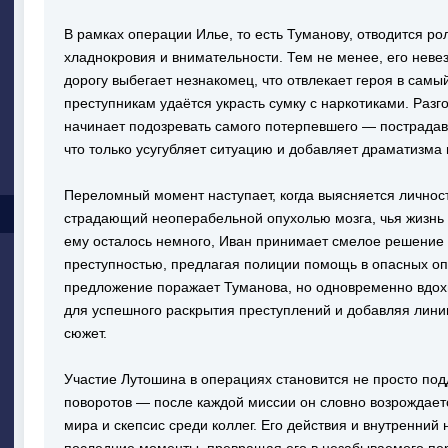
В рамках операции Илье, то есть Туманову, отводится рол
хладнокровия и внимательности. Тем не менее, его невез
дорогу выбегает незнакомец, что отвлекает героя в самый
преступникам удаётся украсть сумку с наркотиками. Разг
начинает подозревать самого потерпевшего — пострадав
что только усугубляет ситуацию и добавляет драматизма 
Переломный момент наступает, когда выясняется личнос
страдающий неоперабельной опухолью мозга, чья жизнь 
ему осталось немного, Иван принимает смелое решение 
преступностью, предлагая полиции помощь в опасных о
предложение поражает Туманова, но одновременно вдох
для успешного раскрытия преступлений и добавляя лини
сюжет.
Участие Лутошина в операциях становится не просто по
поворотов — после каждой миссии он словно возрождаетс
мира и скепсис среди коллег. Его действия и внутренний