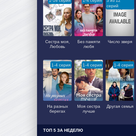
1-16 серия
1-4 серия
3 из 12
серий
Сестра моя,
Без памяти
Число зверя
Любовь
любя
1-4 серия
1-4 серия
1-4 серия
На разных
Моя сестра
Другая семья
берегах
лучше
ТОП 5 ЗА НЕДЕЛЮ