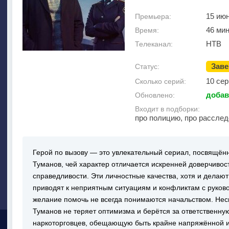
15 ию
Премьера:
46 мин
Время:
НТВ
Телеканал:
Зав
Статус:
10 сер
Сколько серий:
добав
Обновлено:
Входит в подборки:
про полицию, про расслед
Герой по вызову — это увлекательный сериал, посвящё
Туманов, чей характер отличается искренней доверчивос
справедливости. Эти личностные качества, хотя и делают
приводят к неприятным ситуациям и конфликтам с руково
желание помочь не всегда понимаются начальством. Не
Туманов не теряет оптимизма и берётся за ответственн
наркоторговцев, обещающую быть крайне напряжённой и