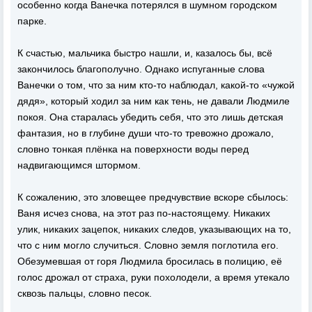
особенно когда Ванечка потерялся в шумном городском
парке.
К счастью, мальчика быстро нашли, и, казалось бы, всё
закончилось благополучно. Однако испуганные слова
Ванечки о том, что за ним кто-то наблюдал, какой-то «чужой
дядя», который ходил за ним как тень, не давали Людмиле
покоя. Она старалась убедить себя, что это лишь детская
фантазия, но в глубине души что-то тревожно дрожало,
словно тонкая плёнка на поверхности воды перед
надвигающимся штормом.
К сожалению, это зловещее предчувствие вскоре сбылось:
Ваня исчез снова, на этот раз по-настоящему. Никаких
улик, никаких зацепок, никаких следов, указывающих на то,
что с ним могло случиться. Словно земля поглотила его.
Обезумевшая от горя Людмила бросилась в полицию, её
голос дрожал от страха, руки похолодели, а время утекало
сквозь пальцы, словно песок.