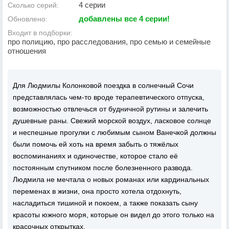
4 серии
Сколько серий:
добавлены все 4 серии!
Обновлено:
Входит в подборки:
про полицию, про расследования, про семью и семейные
отношения
Для Людмилы Колонковой поездка в солнечный Сочи
представлялась чем-то вроде терапевтического отпуска,
возможностью отвлечься от будничной рутины и залечить
душевные раны. Свежий морской воздух, ласковое солнце
и неспешные прогулки с любимым сыном Ванечкой должны
были помочь ей хоть на время забыть о тяжёлых
воспоминаниях и одиночестве, которое стало её
постоянным спутником после болезненного развода.
Людмила не мечтала о новых романах или кардинальных
переменах в жизни, она просто хотела отдохнуть,
насладиться тишиной и покоем, а также показать сыну
красоты южного моря, которые он видел до этого только на
красочных открытках.