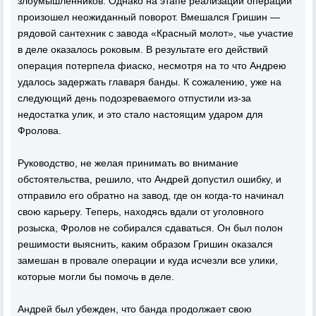
злоумышленников. Однако на этапе реализации операции
произошел неожиданный поворот. Вмешался Гришин —
рядовой сантехник с завода «Красный молот», чье участие
в деле оказалось роковым. В результате его действий
операция потерпела фиаско, несмотря на то что Андрею
удалось задержать главаря банды. К сожалению, уже на
следующий день подозреваемого отпустили из-за
недостатка улик, и это стало настоящим ударом для
Фролова.
Руководство, не желая принимать во внимание
обстоятельства, решило, что Андрей допустил ошибку, и
отправило его обратно на завод, где он когда-то начинал
свою карьеру. Теперь, находясь вдали от уголовного
розыска, Фролов не собирался сдаваться. Он был полон
решимости выяснить, каким образом Гришин оказался
замешан в провале операции и куда исчезли все улики,
которые могли бы помочь в деле.
Андрей был убежден, что банда продолжает свою