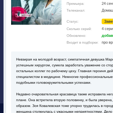
24 сен
Премьера:
Домаш
Телеканал:
Зав
Статус:
4 сери
Сколько серий:
добав
Обновлено:
про в
Входит в подборки:
Невзирая на молодой возраст, симпатичная девушка Мар
успешным хирургом, сумела заработать уважение со сто
остальных коллег по рабочему цеху. Главная героиня де
специалистом в медицине. Немногие профессиональные 
подобными головокружительными успехами.
Недавно очаровательная красавица также исправила нег
плане. Она встретила вторую половинку, и была уверена
образом. Зоя Ковалевская тоже упорно трудилась в горо
женщина столкнулась с ужасными неприятностями. Дело 