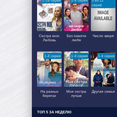
1-16 серия
1-4 серия
3 из 12
серий
Сестра моя,
Без памяти
Число зверя
Любовь
любя
1-4 серия
1-4 серия
1-4 серия
На разных
Моя сестра
Другая семья
берегах
лучше
ТОП 5 ЗА НЕДЕЛЮ