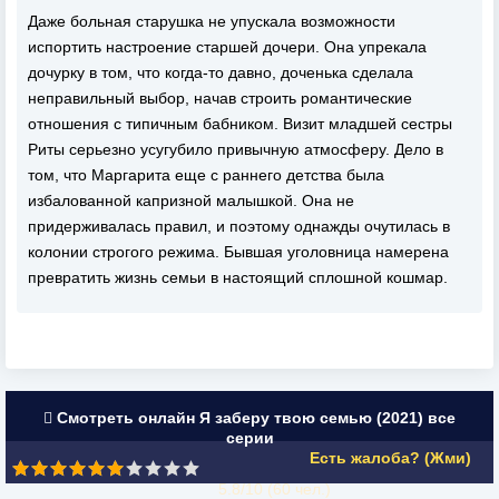
Даже больная старушка не упускала возможности
испортить настроение старшей дочери. Она упрекала
дочурку в том, что когда-то давно, доченька сделала
неправильный выбор, начав строить романтические
отношения с типичным бабником. Визит младшей сестры
Риты серьезно усугубило привычную атмосферу. Дело в
том, что Маргарита еще с раннего детства была
избалованной капризной малышкой. Она не
придерживалась правил, и поэтому однажды очутилась в
колонии строгого режима. Бывшая уголовница намерена
превратить жизнь семьи в настоящий сплошной кошмар.
Смотреть онлайн Я заберу твою семью (2021) все
серии
Есть жалоба? (Жми)
5.8/10 (
60
чел.)